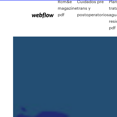
Rcm&e
Cuidados pre
Pla
magazine
trans y
tra
pdf
postoperatorios
agu
res
pdf