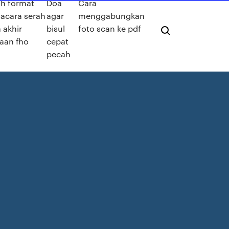
h format
Doa
Cara
 acara serah
agar
menggabungkan
 akhir
bisul
foto scan ke pdf
jaan fho
cepat
pecah