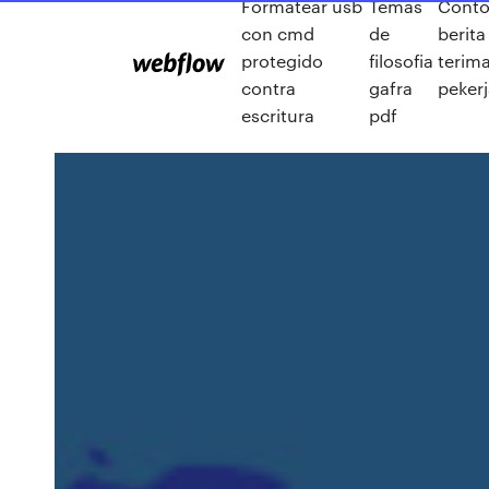
Formatear usb
Temas
Conto
con cmd
de
berita
protegido
filosofia
terima
contra
gafra
peker
escritura
pdf