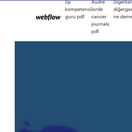
Uji
Audre
Diğerk
kompetensi
lorde
diğerga
guru pdf
cancer
ne dem
journals
pdf